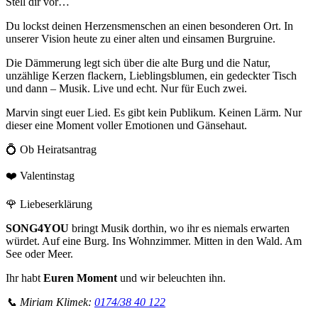
Stell dir vor…
Du lockst deinen Herzensmenschen an einen besonderen Ort. In
unserer Vision heute zu einer alten und einsamen Burgruine.
Die Dämmerung legt sich über die alte Burg und die Natur,
unzählige Kerzen flackern, Lieblingsblumen, ein gedeckter Tisch
und dann – Musik. Live und echt. Nur für Euch zwei.
Marvin singt euer Lied. Es gibt kein Publikum. Keinen Lärm. Nur
dieser eine Moment voller Emotionen und Gänsehaut.
💍 Ob Heiratsantrag
❤️ Valentinstag
🌹 Liebeserklärung
SONG4YOU
bringt Musik dorthin, wo ihr es niemals erwarten
würdet. Auf eine Burg. Ins Wohnzimmer. Mitten in den Wald. Am
See oder Meer.
Ihr habt
Euren Moment
und wir beleuchten ihn.
📞 Miriam Klimek:
0174/38 40 122