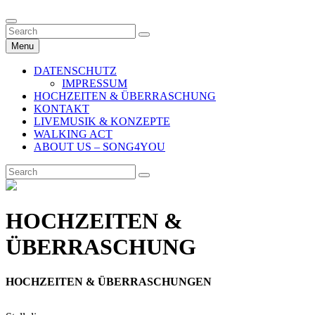
Skip
Song4You Live-Music
Search
Ein Videogruß an deinen Lieblingsmenschen
to
Search
Search
content
for:
Menu
DATENSCHUTZ
IMPRESSUM
HOCHZEITEN & ÜBERRASCHUNG
KONTAKT
LIVEMUSIK & KONZEPTE
WALKING ACT
ABOUT US – SONG4YOU
Search
Search
for:
HOCHZEITEN &
ÜBERRASCHUNG
HOCHZEITEN & ÜBERRASCHUNGEN